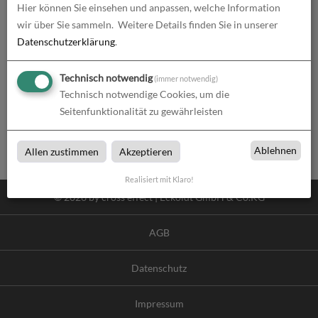
Hier können Sie einsehen und anpassen, welche Information
wir über Sie sammeln.
Weitere Details finden Sie in unserer
Datenschutzerklärung
.
Technisch notwendig
(immer notwendig)
Technisch notwendige Cookies, um die
Passwort vergessen?
Seitenfunktionalität zu gewährleisten
Anmelden
Ablehnen
Allen zustimmen
Akzeptieren
Realisiert mit Klaro!
© 2026 by cross effect | Eckoldt GmbH & Co.KG
AGB
Datenschutz
Impressum