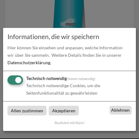
Informationen, die wir speichern
Hier können Sie einsehen und anpassen, welche Information
wir über Sie sammeln.
Weitere Details finden Sie in unserer
Tischaufsteller
Datenschutzerklärung
.
zum Artikel
Technisch notwendig
(immer notwendig)
Technisch notwendige Cookies, um die
Seitenfunktionalität zu gewährleisten
Tischaufsteller
Ablehnen
Allen zustimmen
Akzeptieren
Tischaufsteller bei cross effect in Ingelheim
Realisiert mit Klaro!