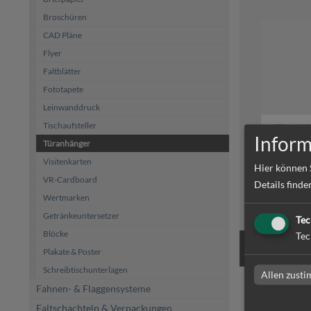
Broschüren
CAD Pläne
Flyer
Faltblätter
Fototapete
Leinwanddruck
Tischaufsteller
Türanhä
Inform
Türanhänger
Visitenkarten
Hier können 
VR-Cardboard
Details finde
Wertmarken
zum Artike
Getränkeuntersetzer
Tec
Blöcke
Tec
Plakate & Poster
Schreibtischunterlagen
Allen zust
Fahnen- & Flaggensysteme
Türanh
Faltschachteln & Verpackungen