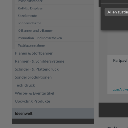
Prospektständer
Roll-Up Displays
Allen zust
Sitzelemente
Sonnenschirme
X-Banner und L-Banner
Promotion- und Messetheken
Textilspannrahmen
Planen & Stoffbanner
Faltpavi
Rahmen- & Schildersysteme
Schilder- & Plattendruck
Sonderproduktionen
Textildruck
zum Artike
Werbe- & Eventartikel
Upcycling Produkte
Ideenwelt