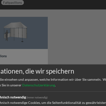
Faltpavillons
llons
lons ✓verschiedene Größen
ationen, die wir speichern
ll bedruckt ✓viele Optionen ✓schnell
t ✓höchste Qualität
ostenfrei
Sie einsehen und anpassen, welche Information wir über Sie sammeln.
W
n Sie in unserer
Datenschutzerklärung
.
hnisch notwendig
(immer notwendig)
hnisch notwendige Cookies, um die Seitenfunktionalität zu gewährleiste
e in
Faltpavillons & Zelte