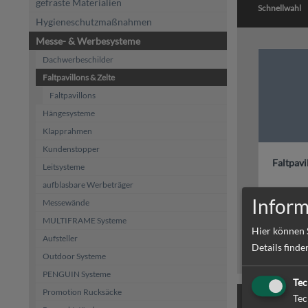
gefräste Materialien
Schnellwahl
Hygieneschutzmaßnahmen
Messe- & Werbesysteme
Dachwerbeschilder
Faltpavillons & Zelte
Faltpavillons
Hängesysteme
Klapprahmen
Kundenstopper
Faltpavi
Leitsysteme
aufblasbare Werbeträger
Faltpavil
Inform
Messewände
✓individue
& preiswer
MULTIFRAME Systeme
✓versandk
Hier können 
Aufsteller
Details finde
Outdoor Systeme
PENGUIN Systeme
Tec
Promotion Rucksäcke
Tec
Produkt