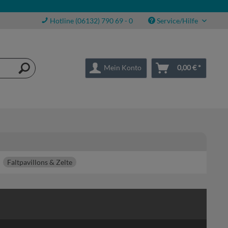
Hotline (06132) 790 69 - 0
Service/Hilfe
Mein Konto
0,00 € *
Faltpavillons & Zelte