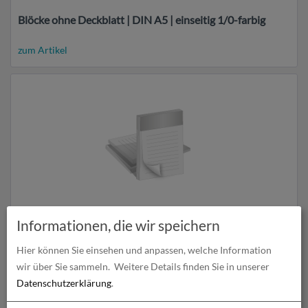
Blöcke ohne Deckblatt | DIN A5 | einseitig 1/0-farbig
zum Artikel
Blöcke ohne Deckblatt | DIN A5 | einseitig 4/0-farbig
Informationen, die wir speichern
zum Artikel
Hier können Sie einsehen und anpassen, welche Information
wir über Sie sammeln.
Weitere Details finden Sie in unserer
Datenschutzerklärung
.