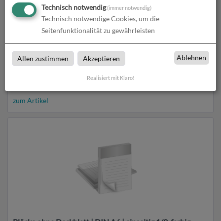
Technisch notwendig
(immer notwendig)
Technisch notwendige Cookies, um die
Seitenfunktionalität zu gewährleisten
Ablehnen
Allen zustimmen
Akzeptieren
Blöcke ohne Deckblatt | DIN A6 | beidseitig bedruckt
Realisiert mit Klaro!
zum Artikel