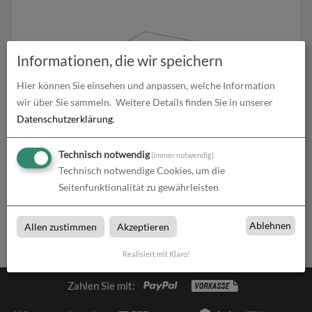
Informationen, die wir speichern
Hier können Sie einsehen und anpassen, welche Information
wir über Sie sammeln.
Weitere Details finden Sie in unserer
CAD-Pläne
Datenschutzerklärung
.
zum Artikel
Technisch notwendig
(immer notwendig)
Technisch notwendige Cookies, um die
Seitenfunktionalität zu gewährleisten
Ablehnen
Allen zustimmen
Akzeptieren
Realisiert mit Klaro!
Zahlen Sie mit: