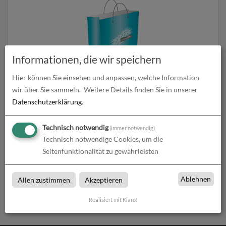
Informationen, die wir speichern
Hier können Sie einsehen und anpassen, welche Information
wir über Sie sammeln.
Weitere Details finden Sie in unserer
Papiertragetaschen
Datenschutzerklärung
.
zum Artikel
Technisch notwendig
(immer notwendig)
Technisch notwendige Cookies, um die
Seitenfunktionalität zu gewährleisten
Tragetaschen
Ablehnen
Allen zustimmen
Akzeptieren
Tragetaschen bei cross effect in Ingelheim
Realisiert mit Klaro!