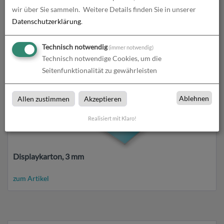
wir über Sie sammeln.
Weitere Details finden Sie in unserer
Displaykarton, 2 mm
Datenschutzerklärung
.
zum Artikel
Technisch notwendig
(immer notwendig)
Technisch notwendige Cookies, um die
Seitenfunktionalität zu gewährleisten
Ablehnen
Allen zustimmen
Akzeptieren
Realisiert mit Klaro!
Displaykarton, 3 mm
zum Artikel