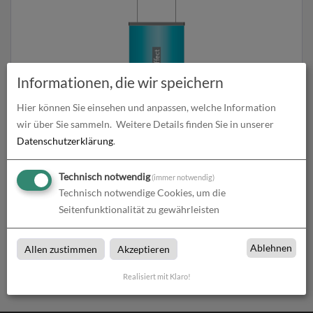
Informationen, die wir speichern
Hier können Sie einsehen und anpassen, welche Information
wir über Sie sammeln.
Weitere Details finden Sie in unserer
Posterschiene
Datenschutzerklärung
.
zum Artikel
Technisch notwendig
(immer notwendig)
Technisch notwendige Cookies, um die
Seitenfunktionalität zu gewährleisten
Hängesysteme
Ablehnen
Allen zustimmen
Akzeptieren
Hängesysteme bei cross effect in Ingelheim
Realisiert mit Klaro!