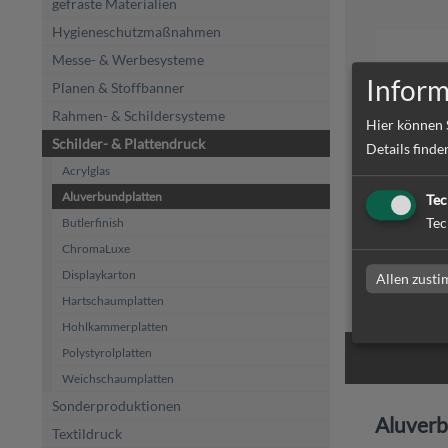
gefräste Materialien
Hygieneschutzmaßnahmen
Messe- & Werbesysteme
Inform
Planen & Stoffbanner
Rahmen- & Schildersysteme
Hier können 
Schilder- & Plattendruck
Details finde
Acrylglas
Aluverb
Aluverbundplatten
Tec
Tec
Butlerfinish
ChromaLuxe
Displaykarton
Allen zust
zum Artike
Hartschaumplatten
Hohlkammerplatten
Polystyrolplatten
Weichschaumplatten
Sonderproduktionen
Aluverb
Textildruck