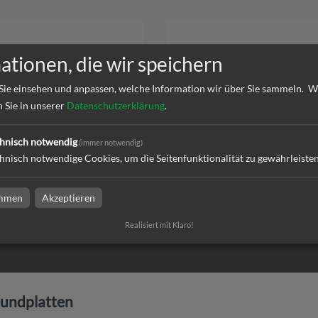
ationen, die wir speichern
Sie einsehen und anpassen, welche Information wir über Sie sammeln.
W
n Sie in unserer
Datenschutzerklärung
.
undplatte 3 mm
Aluverbundplatte 6 mm
hnisch notwendig
(immer notwendig)
hnisch notwendige Cookies, um die Seitenfunktionalität zu gewährleiste
immen
Akzeptieren
l
zum Artikel
Realisiert mit Klaro!
undplatten