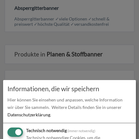
Absperrgitterbanner
Absperrgitterbanner ✓viele Optionen ✓schnell &
preiswert ✓höchste Qualität ✓versandkostenfrei
Produkte in
Planen & Stoffbanner
Informationen, die wir speichern
Hier können Sie einsehen und anpassen, welche Information
wir über Sie sammeln.
Weitere Details finden Sie in unserer
Datenschutzerklärung
.
Technisch notwendig
(immer notwendig)
Absperrgitterbanner | B 183 cm x H 75 cm | einseitig
Technisch notwendige Cookies, um die