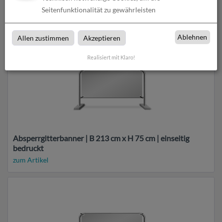
bedruckt
Seitenfunktionalität zu gewährleisten
zum Artikel
Ablehnen
Allen zustimmen
Akzeptieren
Realisiert mit Klaro!
Absperrgitterbanner | B 213 cm x H 75 cm | einseitig
bedruckt
zum Artikel