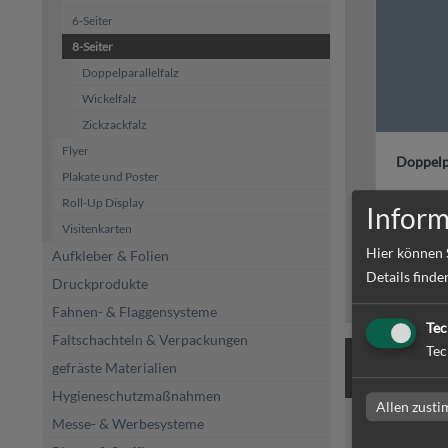
6-Seiter
8-Seiter
Doppelparallelfalz
Wickelfalz
Zickzackfalz
Flyer
Doppelpa
Plakate und Poster
Roll-Up Display
Inform
Visitenkarten
Hier können 
Aufkleber & Folien
Details finde
Druckprodukte
Fahnen- & Flaggensysteme
Tec
Faltschachteln & Verpackungen
Tec
Produkte
gefräste Materialien
Hygieneschutzmaßnahmen
Allen zust
Messe- & Werbesysteme