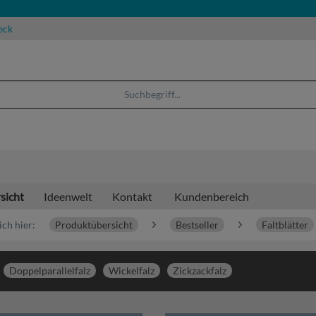
eck
sicht
Ideenwelt
Kontakt
Kundenbereich
ich hier:
Produktübersicht
Bestseller
Faltblätter
Doppelparallelfalz
Wickelfalz
Zickzackfalz