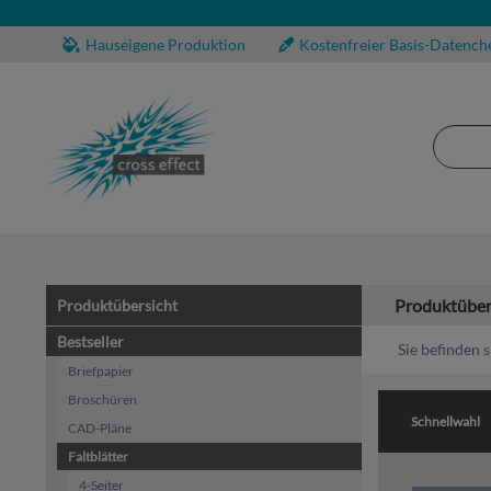
Hauseigene Produktion
Kostenfreier Basis-Datench
Produktüber
Produktübersicht
Bestseller
Sie befinden s
Briefpapier
Broschüren
Schnellwahl
CAD-Pläne
Faltblätter
4-Seiter