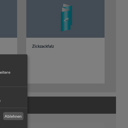
Zickzackfalz
eitere
n
Ablehnen