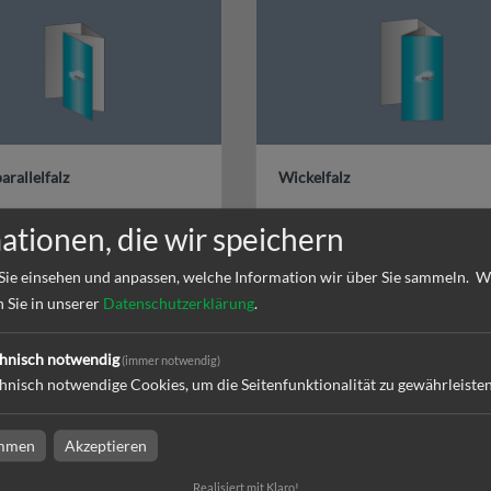
rallelfalz
Wickelfalz
ationen, die wir speichern
Sie einsehen und anpassen, welche Information wir über Sie sammeln.
W
n Sie in unserer
Datenschutzerklärung
.
hnisch notwendig
(immer notwendig)
hnisch notwendige Cookies, um die Seitenfunktionalität zu gewährleiste
 in
immen
Akzeptieren
Realisiert mit Klaro!